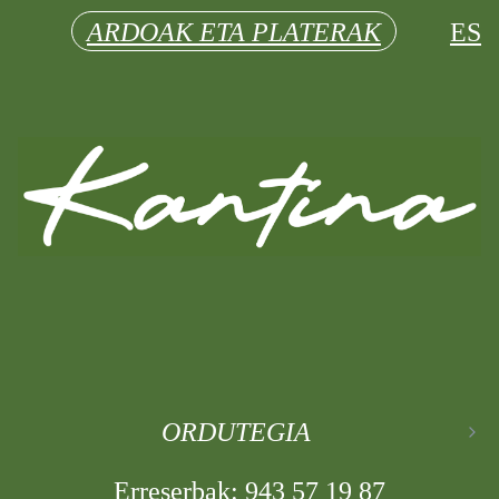
ARDOAK ETA PLATERAK
ES
ORDUTEGIA
Erreserbak:
943 57 19 87